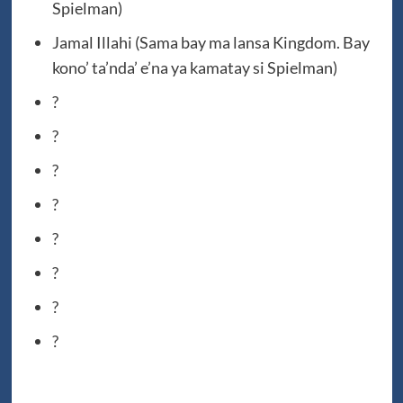
Spielman)
Jamal Illahi (Sama bay ma lansa Kingdom. Bay
kono’ ta’nda’ e’na ya kamatay si Spielman)
?
?
?
?
?
?
?
?