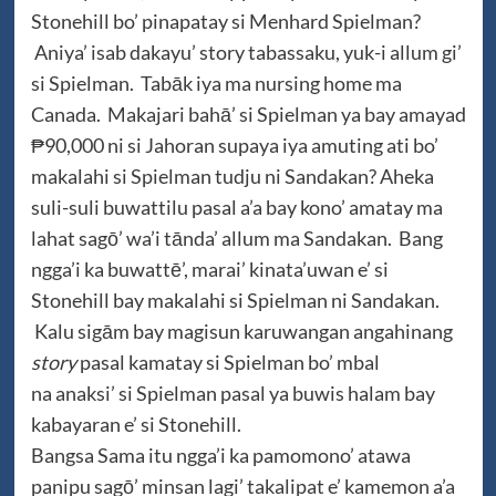
Stonehill bo’ pinapatay si Menhard Spielman?
Aniya’ isab dakayu’ story tabassaku, yuk-i allum gi’
si Spielman. Tabāk iya ma nursing home ma
Canada. Makajari bahā’ si Spielman ya bay amayad
₱90,000 ni si Jahoran supaya iya amuting ati bo’
makalahi si Spielman tudju ni Sandakan? Aheka
suli-suli buwattilu pasal a’a bay kono’ amatay ma
lahat sagō’ wa’i tānda’ allum ma Sandakan. Bang
ngga’i ka buwattē’, marai’ kinata’uwan e’ si
Stonehill bay makalahi si Spielman ni Sandakan.
Kalu sigām bay magisun karuwangan angahinang
story
pasal kamatay si Spielman bo’ mbal
na anaksi’ si Spielman pasal ya buwis halam bay
kabayaran e’ si Stonehill.
Bangsa Sama itu ngga’i ka pamomono’ atawa
panipu sagō’ minsan lagi’ takalipat e’ kamemon a’a