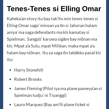
Tenes-Tenes si Elling Omar
Kaheka’an story itu bay tak’llo min tenes-tenes si
Elling Omar sago’ minsan ya ōn si Jahoran halam
aniya’ ma saga defendants ma kīs kamatay si
Spielman. Sangpū’ karuwa sigām bay niōnan ma
kīs: Mpat a’a Sulu, mpat Milikan, maka mpat a’a
halam bay niōnan. Itu ya saga ōn tabākku pasal kīs
itu:
Harry Stonehill
Robert Brooks
James Fleming (Pilot iya ma plane pameya’an si
Spielman tudju’ ni Tiyanggi)
Lauro Marquez (Bay am’lli plane ticket si