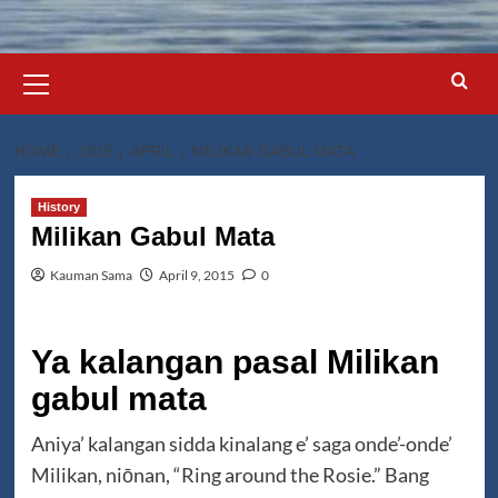
Primary
Menu
HOME
2015
APRIL
MILIKAN GABUL MATA
History
Milikan Gabul Mata
Kauman Sama
April 9, 2015
0
Ya kalangan pasal Milikan
gabul mata
Aniya’ kalangan sidda kinalang e’ saga onde’-onde’
Milikan, niōnan, “Ring around the Rosie.” Bang