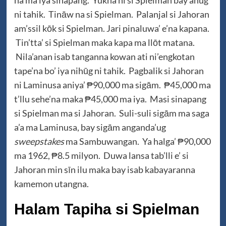
na ma iya sinapang. Yukna ni si Spielman bay ahūg
ni tahik. Tināw na si Spielman. Palanjal si Jahoran
am’ssil kōk si Spielman. Jari pinaluwa’ e’na kapana.
Tin’tta’ si Spielman maka kapa ma llōt matana.
Nila’anan isab tanganna kowan ati ni’engkotan
tape’na bo’ iya nihūg ni tahik. Pagbalik si Jahoran
ni Laminusa aniya’ ₱90,000 ma sigām. ₱45,000 ma
t’llu sehe’na maka ₱45,000 ma iya. Masi sinapang
si Spielman ma si Jahoran. Suli-suli sigām ma saga
a’a ma Laminusa, bay sigām anganda’ug
sweepstakes
ma Sambuwangan. Ya halga’ ₱90,000
ma 1962, ₱8.5 milyon. Duwa lansa tab’lli e’ si
Jahoran min sīn ilu maka bay isab kabayaranna
kamemon utangna.
Halam Tapiha si Spielman