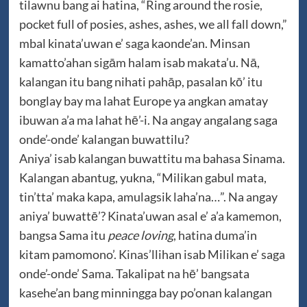
tilawnu bang ai hatina, “Ring around the rosie,
pocket full of posies, ashes, ashes, we all fall down,”
mbal kinata’uwan e’ saga kaonde’an. Minsan
kamatto’ahan sigām halam isab makata’u. Nā,
kalangan itu bang nihati pahāp, pasalan kō’ itu
bonglay bay ma lahat Europe ya angkan amatay
ibuwan a’a ma lahat hē’-i. Na angay angalang saga
onde’-onde’ kalangan buwattilu?
Aniya’ isab kalangan buwattitu ma bahasa Sinama.
Kalangan abantug, yukna, “Milikan gabul mata,
tin’tta’ maka kapa, amulagsik laha’na…”. Na angay
aniya’ buwattē’? Kinata’uwan asal e’ a’a kamemon,
bangsa Sama itu
peace loving
, hatina duma’in
kitam pamomono’. Kinas’llihan isab Milikan e’ saga
onde’-onde’ Sama. Takalipat na hē’ bangsata
kasehe’an bang minningga bay po’onan kalangan