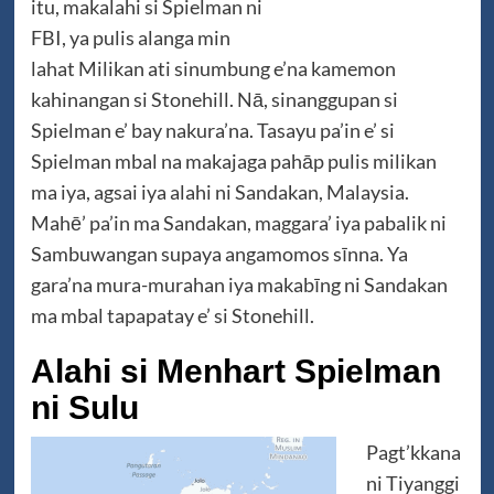
itu, makalahi si Spielman ni
FBI, ya pulis alanga min
lahat Milikan ati sinumbung e’na kamemon
kahinangan si Stonehill. Nā, sinanggupan si
Spielman e’ bay nakura’na. Tasayu pa’in e’ si
Spielman mbal na makajaga pahāp pulis milikan
ma iya, agsai iya alahi ni Sandakan, Malaysia.
Mahē’ pa’in ma Sandakan, maggara’ iya pabalik ni
Sambuwangan supaya angamomos sīnna. Ya
gara’na mura-murahan iya makabīng ni Sandakan
ma mbal tapapatay e’ si Stonehill.
Alahi si Menhart Spielman
ni Sulu
Pagt’kkana
ni Tiyanggi