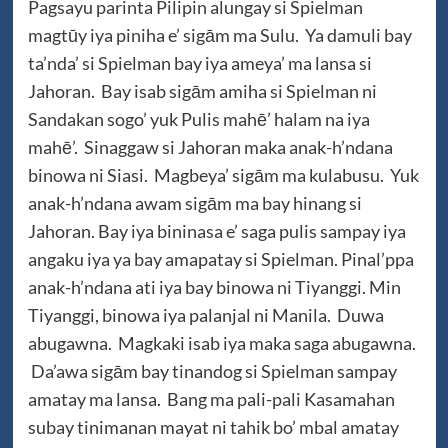
Pagsayu parinta Pilipin alungay si Spielman
magtūy iya piniha e’ sigām ma Sulu. Ya damuli bay
ta’nda’ si Spielman bay iya ameya’ ma lansa si
Jahoran. Bay isab sigām amiha si Spielman ni
Sandakan sogo’ yuk Pulis mahē’ halam na iya
mahē’. Sinaggaw si Jahoran maka anak-h’ndana
binowa ni Siasi. Magbeya’ sigām ma kulabusu. Yuk
anak-h’ndana awam sigām ma bay hinang si
Jahoran. Bay iya bininasa e’ saga pulis sampay iya
angaku iya ya bay amapatay si Spielman. Pinal’ppa
anak-h’ndana ati iya bay binowa ni Tiyanggi. Min
Tiyanggi, binowa iya palanjal ni Manila. Duwa
abugawna. Magkaki isab iya maka saga abugawna.
Da’awa sigām bay tinandog si Spielman sampay
amatay ma lansa. Bang ma pali-pali Kasamahan
subay tinimanan mayat ni tahik bo’ mbal amatay