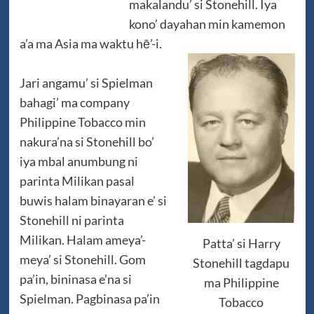
makalandu’ si Stonehill. Iya
kono’ dayahan min kamemon
a’a ma Asia ma waktu hē’-i.
Jari angamu’ si Spielman
bahagi’ ma company
Philippine Tobacco min
nakura’na si Stonehill bo’
iya mbal anumbung ni
parinta Milikan pasal
buwis halam binayaran e’ si
Stonehill ni parinta
Milikan. Halam ameya’-
Patta’ si Harry
meya’ si Stonehill. Gom
Stonehill tagdapu
pa’in, bininasa e’na si
ma Philippine
Spielman. Pagbinasa pa’in
Tobacco