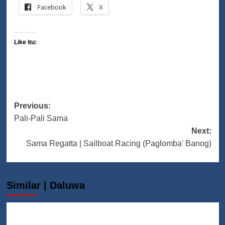
Facebook
X
Like itu:
Post
Previous:
Pali-Pali Sama
navigation
Next:
Sama Regatta | Sailboat Racing (Paglomba' Banog)
Similar | Daluwa