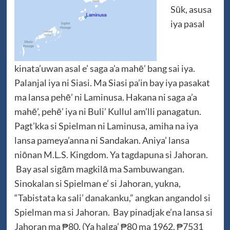
Sūk, asusa
iya pasal
kinata’uwan asal e’ saga a’a mahē’ bang sai iya.
Palanjal iya ni Siasi. Ma Siasi pa’in bay iya pasakat
ma lansa pehē’ ni Laminusa. Hakana ni saga a’a
mahē’, pehē’ iya ni Buli’ Kullul am’lli panagatun.
Pagt’kka si Spielman ni Laminusa, amiha na iya
lansa pameya’anna ni Sandakan. Aniya’ lansa
niōnan M.L.S. Kingdom. Ya tagdapuna si Jahoran.
Bay asal sigām magkilā ma Sambuwangan.
Sinokalan si Spielman e’ si Jahoran, yukna,
“Tabistata ka sali’ danakanku,” angkan angandol si
Spielman ma si Jahoran. Bay pinadjak e’na lansa si
Jahoran ma ₱80. (Ya halga’ ₱80 ma 1962, ₱7531