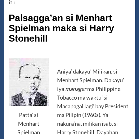
itu.
Palsagga’an si Menhart
Spielman maka si Harry
Stonehill
Aniya’ dakayu’ Milikan, si
Menhart Spielman. Dakayu’
iya
manager
ma Philippine
Tobacco ma waktu’ si
Macapagal lagi’ bay President
Patta’ si
ma Pilipin (1960s). Ya
Menhart
nakura’na, milikan isab, si
Spielman
Harry Stonehill. Dayahan