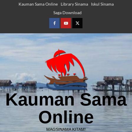
Skip
Kauman Sama Online
Library Sinama
Iskul Sinama
to
Saga Download
content
Facebook
Youtube
Twitter
Kauman Sama
Online
MAGSINAMA KITAM!