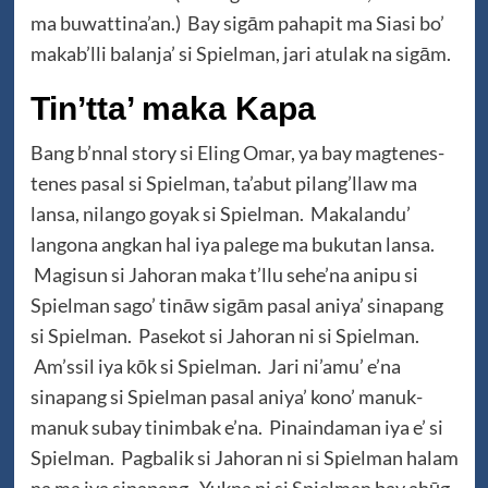
ma buwattina’an.) Bay sigām pahapit ma Siasi bo’
makab’lli balanja’ si Spielman, jari atulak na sigām.
Tin’tta’ maka Kapa
Bang b’nnal story si Eling Omar, ya bay magtenes-
tenes pasal si Spielman, ta’abut pilang’llaw ma
lansa, nilango goyak si Spielman. Makalandu’
langona angkan hal iya palege ma bukutan lansa.
Magisun si Jahoran maka t’llu sehe’na anipu si
Spielman sago’ tināw sigām pasal aniya’ sinapang
si Spielman. Pasekot si Jahoran ni si Spielman.
Am’ssil iya kōk si Spielman. Jari ni’amu’ e’na
sinapang si Spielman pasal aniya’ kono’ manuk-
manuk subay tinimbak e’na. Pinaindaman iya e’ si
Spielman. Pagbalik si Jahoran ni si Spielman halam