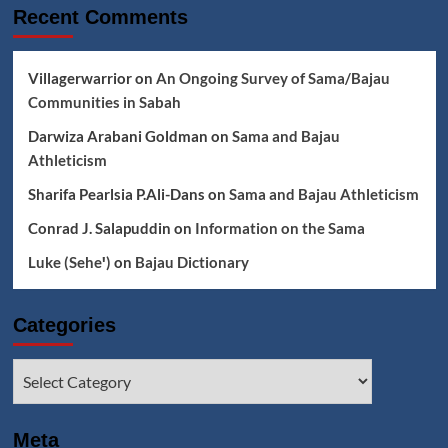
Recent Comments
Villagerwarrior
on
An Ongoing Survey of Sama/Bajau
Communities in Sabah
Darwiza Arabani Goldman
on
Sama and Bajau
Athleticism
Sharifa Pearlsia P.Ali-Dans
on
Sama and Bajau Athleticism
Conrad J. Salapuddin
on
Information on the Sama
Luke (Seheꞌ)
on
Bajau Dictionary
Categories
Categories
Meta