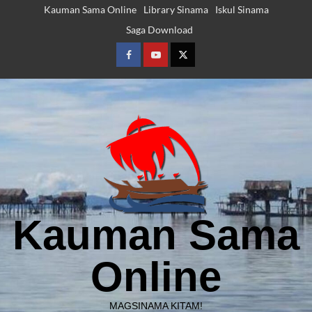
Skip
Kauman Sama Online
Library Sinama
Iskul Sinama
to
Saga Download
content
Facebook
Youtube
Twitter
Kauman Sama
Online
MAGSINAMA KITAM!