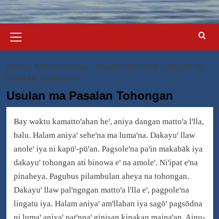
Primary
Menu
HOME
BAHASA SINAMA
SINAMA WRITINGS
USULAN MA
PASALAN TOHONGAN
Usulan ma Pasalan Tohongan
Bay waktu kamattoꞌahan heꞌ, aniya dangan mattoꞌa lꞌlla,
balu. Halam aniyaꞌ seheꞌna ma lumaꞌna. Dakayuꞌ llaw
anoleꞌ iya ni kapūꞌ-pūꞌan. Pagsoleꞌna paꞌin makabāk iya
dakayuꞌ tohongan ati binowa eꞌ na amoleꞌ. Niꞌipat eꞌna
pinaheya. Pagubus pilambulan aheya na tohongan.
Dakayuꞌ llaw palꞌngngan mattoꞌa lꞌlla eꞌ, pagpoleꞌna
lingatu iya. Halam aniyaꞌ amꞌllahan iya sagōꞌ pagsōdna
ni lumaꞌ aniyaꞌ patꞌnnaꞌ ginisan kinakan mainaꞌan. Ainu-