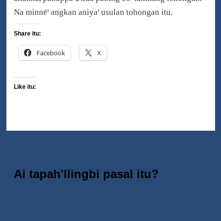
Na minnēꞌ angkan aniyaꞌ usulan tohongan itu.
Share itu:
Facebook
X
Like itu:
Ai tapah'llingbi pasal itu?