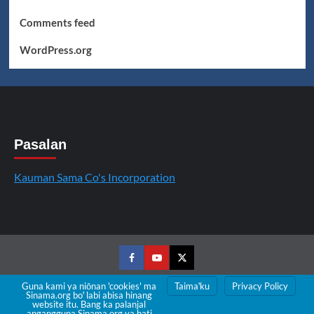
Comments feed
WordPress.org
Pasalan
Kauman Sama Co's Incorporation
Facebook
Youtube
Twitter
Guna kami ya niōnan 'cookies' ma
Taimaꞌku
Privacy Policy
Sinama.org boꞌ labi abisa hinang
Copyright © All rights reserved.
|
CoverNews
by AF
website itu. Bang ka palanjal
angangguna Sinama.org ya hati