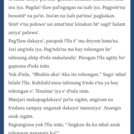
inu iya. Pagdaiꞌ-llaw palꞌngngan na isab iya. Pagpoleꞌna
buwattēꞌ na paꞌin. Inaꞌan na isab patꞌnnaꞌ pagkakan.
Sinōꞌ eꞌna paluwaꞌ sai amatꞌnnaꞌ kinakan hēꞌ sagōꞌ halam
aniyaꞌ paluwaꞌ.
Pagꞌllaw dakayuꞌ, patapuk lꞌlla ē’ ma deyom lumaꞌna.
Jari angꞌnda iya. Pagꞌndaꞌna ma bay tohongan he’
tahinang ahāp dꞌnda makalanduꞌ. Paragan lꞌlla agtūy boꞌ
gapusna dꞌnda inān.
Yuk dꞌnda, “Bbahin aku! Aku itu tohongan.” Sagoꞌ mbal
bilahi lꞌlla. Kabilahiꞌanna tahinang hꞌnda eꞌna ya bay
tohongan eꞌ. Tinaimaꞌ iya eꞌ dꞌnda inān.
Manjari makapagdakayuꞌ paꞌin sigām, angiram na
hꞌndana sampay anganak dakayuꞌ manusiyaꞌ. Anangis
anak sigām.
Pagtangisna yuk lꞌlla inān, “Angkan du ka mbal anak
tohongan panangis ka!”