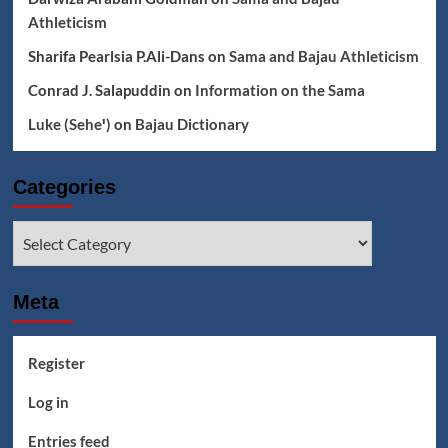
Athleticism
Sharifa Pearlsia P.Ali-Dans
on
Sama and Bajau Athleticism
Conrad J. Salapuddin
on
Information on the Sama
Luke (Seheꞌ)
on
Bajau Dictionary
Categories
Categories
Meta
Register
Log in
Entries feed