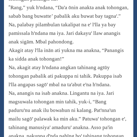
“
Rang,” yuk hꞌndana, “Daꞌa ōnin anakta anak tohongan,
sabab bang buwatte’ pabalik aku buwat bay tagnaꞌ.”
Na, palabay pilambulan takalipat na eꞌ lꞌlla ya bay
pamissala hꞌndana ma iya. Jari dakayuꞌ llaw anangis
anak sigām. Mbal pahondong.
Akagit atay lꞌlla inān ati yukna ma anakna, “Panangis
ka sidda anak tohongan!”
Na, akagit atay hꞌndana angkan tahinang agtūy
tohongan pabalik ati pakuppa ni tahik. Pakuppa isab
lꞌlla angapas sagōꞌ mbal na taꞌabut eꞌna hꞌndana.
Na, anangis na isab anakna. Lingantu na iya. Jari
magsuwala tohongan min tahik, yuk-i, “Bang
paduruꞌnu anak ilu bowahun ni kalang. Patꞌnnaꞌun
mailu sagōꞌ palawak ka min aku.” Patuwaꞌ tohongan eꞌ,
tahinang manusiyaꞌ amaduruꞌ anakna. Asso paꞌin
anakna, pakuppa dꞌnda pabīng boꞌ tahinang tohongan.